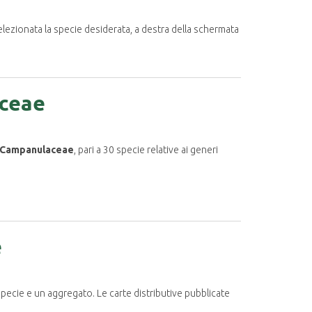
elezionata la specie desiderata, a destra della schermata
aceae
Campanulaceae
, pari a 30 specie relative ai generi
e
 specie e un aggregato. Le carte distributive pubblicate