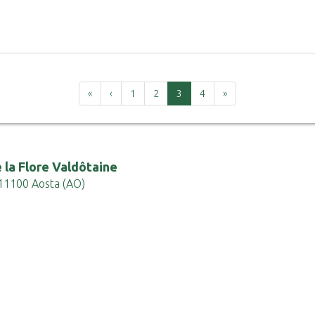
Prima
Precedente
Ultima
«
‹
1
2
3
4
»
 la Flore Valdôtaine
 - 11100 Aosta (AO)