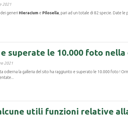
re 2021
 dei generi
Hieracium
e
Pilosella
, pari ad un totale di 82 specie. Date le p
 superate le 10.000 foto nella g
bre 2021
 odierna la galleria del sito ha raggiunto e superato le 10.000 foto ! Orm
ntate...
lcune utili funzioni relative all