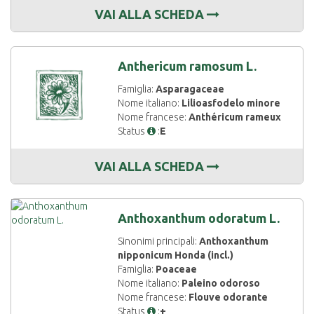
VAI ALLA SCHEDA
Anthericum ramosum L.
Famiglia:
Asparagaceae
Nome italiano:
Lilioasfodelo minore
Nome francese:
Anthéricum rameux
Status
:
E
VAI ALLA SCHEDA
Anthoxanthum odoratum L.
Sinonimi principali:
Anthoxanthum
nipponicum Honda (incl.)
Famiglia:
Poaceae
Nome italiano:
Paleino odoroso
Nome francese:
Flouve odorante
Status
:
+