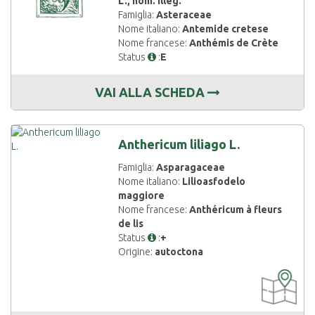
L., nom. illeg.
Famiglia:
Asteraceae
Nome italiano:
Antemide cretese
Nome francese:
Anthémis de Crète
Status
:
E
VAI ALLA SCHEDA
Anthericum liliago L.
Famiglia:
Asparagaceae
Nome italiano:
Lilioasfodelo
maggiore
Nome francese:
Anthéricum à fleurs
de lis
Status
:
+
Origine:
autoctona
CARTOGRAF
DISPONIBIL