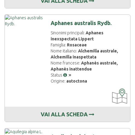
VAI ALLA SCHEDA
Aphanes australis Rydb.
Sinonimi principali:
Aphanes
inexspectata Lippert
Famiglia:
Rosaceae
Nome italiano:
Alchemilla australe,
Alchemilla inaspettata
Nome francese:
Aphanès australe,
Aphanès inattendue
Status
:
+
Origine:
autoctona
CARTOGRAF
DISPONIBIL
VAI ALLA SCHEDA