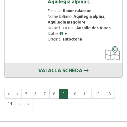
Aquilegia alpina L.
Famiglia:
Ranunculaceae
Nome italiano:
Aquilegia alpina,
Aquilegia maggiore
Nome francese:
Ancolie des Alpes
Status
:
+
Origine:
autoctona
CARTOGRAF
DISPONIBIL
VAI ALLA SCHEDA
Prima
Precedente
«
‹
5
6
7
8
9
10
11
12
13
Successiva
Ultima
14
›
»