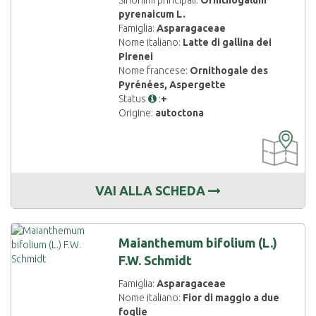
Sinonimi principali:
Ornithogalum
pyrenaicum L.
Famiglia:
Asparagaceae
Nome italiano:
Latte di gallina dei
Pirenei
Nome francese:
Ornithogale des
Pyrénées, Aspergette
Status
:
+
Origine:
autoctona
CARTOGRAF
DISPONIBIL
VAI ALLA SCHEDA
Maianthemum bifolium (L.)
F.W. Schmidt
Famiglia:
Asparagaceae
Nome italiano:
Fior di maggio a due
foglie