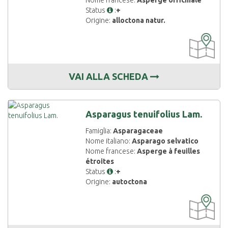
Nome francese:
Asperge officinale
Status
:
+
Origine:
alloctona natur.
CARTOGRAF
DISPONIBIL
VAI ALLA SCHEDA
Asparagus tenuifolius Lam.
Famiglia:
Asparagaceae
Nome italiano:
Asparago selvatico
Nome francese:
Asperge à feuilles
étroites
Status
:
+
Origine:
autoctona
CARTOGRAF
DISPONIBIL