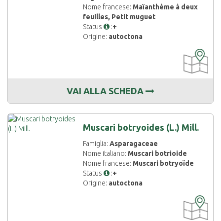
Nome francese:
Maïanthème à deux
feuilles, Petit muguet
Status
:
+
Origine:
autoctona
CARTOGRAF
DISPONIBIL
VAI ALLA SCHEDA
Muscari botryoides (L.) Mill.
Famiglia:
Asparagaceae
Nome italiano:
Muscari botrioide
Nome francese:
Muscari botryoïde
Status
:
+
Origine:
autoctona
CARTOGRAF
DISPONIBIL