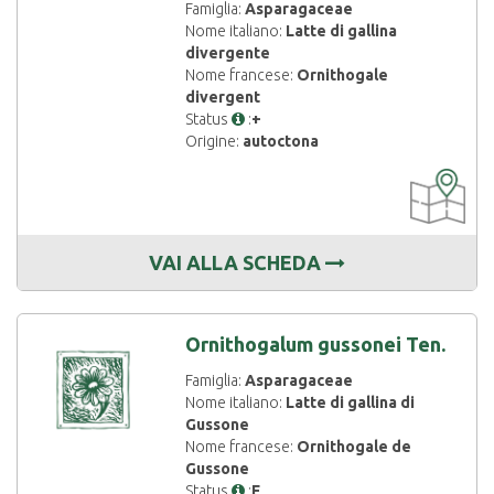
Famiglia:
Asparagaceae
Nome italiano:
Latte di gallina
divergente
Nome francese:
Ornithogale
divergent
Status
:
+
Origine:
autoctona
CARTOGRAF
DISPONIBIL
VAI ALLA SCHEDA
Ornithogalum gussonei Ten.
Famiglia:
Asparagaceae
Nome italiano:
Latte di gallina di
Gussone
Nome francese:
Ornithogale de
Gussone
Status
:
E