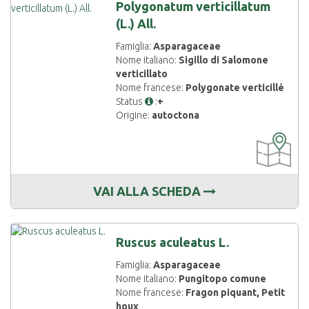
Polygonatum verticillatum
(L.) All.
Famiglia:
Asparagaceae
Nome italiano:
Sigillo di Salomone
verticillato
Nome francese:
Polygonate verticillé
Status
:
+
Origine:
autoctona
CARTOGRAF
DISPONIBIL
VAI ALLA SCHEDA
Ruscus aculeatus L.
Famiglia:
Asparagaceae
Nome italiano:
Pungitopo comune
Nome francese:
Fragon piquant, Petit
houx