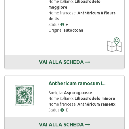
Nome italiano:
Lilioasfodelo
maggiore
Nome francese:
Anthéricum à fleurs
de lis
Status
:
+
Origine:
autoctona
CARTOGRAF
DISPONIBIL
VAI ALLA SCHEDA
Anthericum ramosum L.
Famiglia:
Asparagaceae
Nome italiano:
Lilioasfodelo minore
Nome francese:
Anthéricum rameux
Status
:
E
VAI ALLA SCHEDA