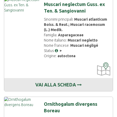
Muscari neglectum Guss. ex
Ten. & Sangiovanni
Sinonimi principali:
Muscari atlanticum
Boiss. & Reut.; Muscari racemosum
(L.) Medik.
Famiglia:
Asparagaceae
Nome italiano:
Muscari negletto
Nome francese:
Muscari négligé
Status
:
+
Origine:
autoctona
CARTOGRAF
DISPONIBIL
VAI ALLA SCHEDA
Ornithogalum divergens
Boreau