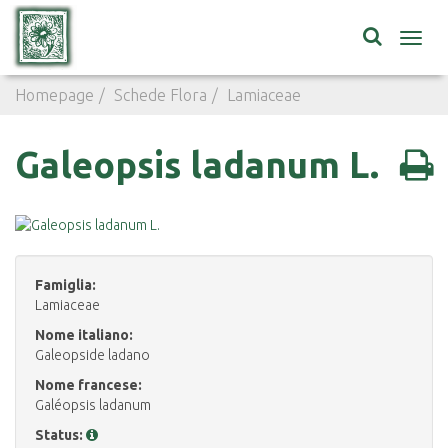
Toggl
navig
Homepage
Schede Flora
Lamiaceae
Galeopsis ladan
Galeopsis ladanum L.
Famiglia:
Lamiaceae
Nome italiano:
Galeopside ladano
Nome francese:
Galéopsis ladanum
Status: