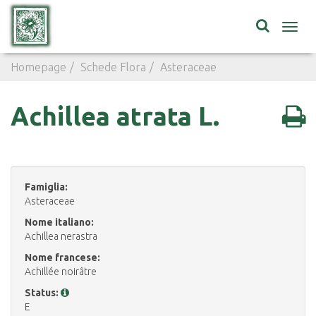
Toggl
navig
Homepage
Schede Flora
Asteraceae
Achillea atrata 
Achillea atrata L.
Famiglia:
Asteraceae
Nome italiano:
Achillea nerastra
Nome francese:
Achillée noirâtre
Status:
E