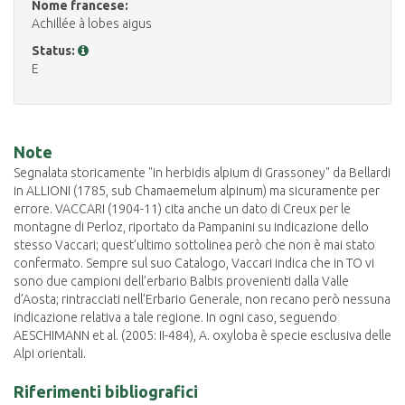
Nome francese:
Achillée à lobes aigus
Status:
E
Note
Segnalata storicamente "in herbidis alpium di Grassoney" da Bellardi
in ALLIONI (1785, sub Chamaemelum alpinum) ma sicuramente per
errore. VACCARI (1904-11) cita anche un dato di Creux per le
montagne di Perloz, riportato da Pampanini su indicazione dello
stesso Vaccari; quest’ultimo sottolinea però che non è mai stato
confermato. Sempre sul suo Catalogo, Vaccari indica che in TO vi
sono due campioni dell’erbario Balbis provenienti dalla Valle
d’Aosta; rintracciati nell’Erbario Generale, non recano però nessuna
indicazione relativa a tale regione. In ogni caso, seguendo
AESCHIMANN et al. (2005: II-484), A. oxyloba è specie esclusiva delle
Alpi orientali.
Riferimenti bibliografici