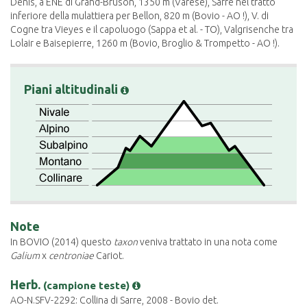
Denis, a ENE di Grand-Bruson, 1350 m (Varese), Sarre nel tratto
inferiore della mulattiera per Bellon, 820 m (Bovio - AO !), V. di
Cogne tra Vieyes e il capoluogo (Sappa et al. - TO), Valgrisenche tra
Lolair e Baisepierre, 1260 m (Bovio, Broglio & Trompetto - AO !).
Piani altitudinali
Note
In BOVIO (2014) questo
taxon
veniva trattato in una nota come
Galium
x
centroniae
Cariot.
Herb.
(campione teste)
AO-N.SFV-2292: Collina di Sarre, 2008 - Bovio det.