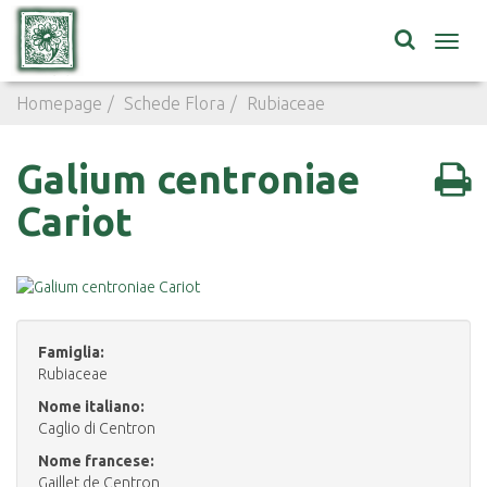
Toggl
navig
Homepage
Schede Flora
Rubiaceae
Galium centroni
Galium centroniae
Cariot
Famiglia:
Rubiaceae
Nome italiano:
Caglio di Centron
Nome francese:
Gaillet de Centron