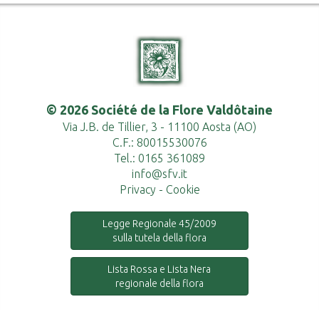
© 2026 Société de la Flore Valdôtaine
Via J.B. de Tillier, 3 - 11100 Aosta (AO)
C.F.: 80015530076
Tel.: 0165 361089
info@sfv.it
Privacy
-
Cookie
Legge Regionale 45/2009
sulla tutela della flora
Lista Rossa e Lista Nera
regionale della flora