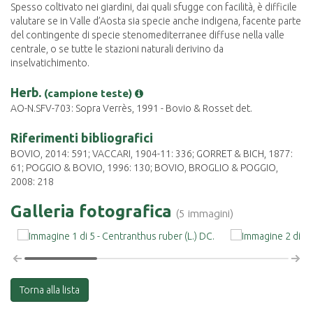
Spesso coltivato nei giardini, dai quali sfugge con facilità, è difficile
valutare se in Valle d’Aosta sia specie anche indigena, facente parte
del contingente di specie stenomediterranee diffuse nella valle
centrale, o se tutte le stazioni naturali derivino da
inselvatichimento.
Herb.
(campione teste)
AO-N.SFV-703: Sopra Verrès, 1991 - Bovio & Rosset det.
Riferimenti bibliografici
BOVIO, 2014: 591; VACCARI, 1904-11: 336; GORRET & BICH, 1877:
61; POGGIO & BOVIO, 1996: 130; BOVIO, BROGLIO & POGGIO,
2008: 218
Galleria fotografica
(5 immagini)
Torna alla lista