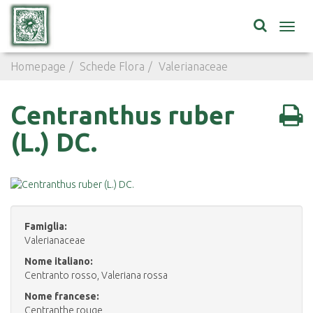
Toggl
navig
Homepage
Schede Flora
Valerianaceae
Centranthus r
Centranthus ruber
(L.) DC.
Famiglia:
Valerianaceae
Nome italiano:
Centranto rosso, Valeriana rossa
Nome francese:
Centranthe rouge