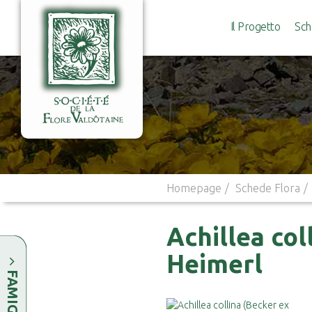
Il Progetto
Sch
Homepage
Schede Flora
Achillea col
Heimerl
FAMIGLIE