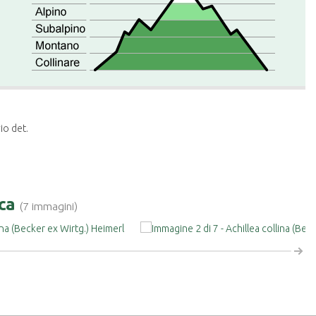
io det.
ica
(7 immagini)