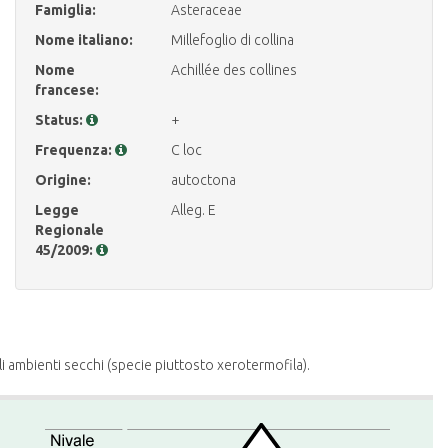
Famiglia:
Asteraceae
Nome italiano:
Millefoglio di collina
Nome
Achillée des collines
francese:
Status:
+
Frequenza:
C loc
Origine:
autoctona
Legge
Alleg. E
Regionale
45/2009:
i ambienti secchi (specie piuttosto xerotermofila).