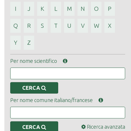
I
J
K
L
M
N
O
P
Q
R
S
T
U
V
W
X
Y
Z
Per nome scientifico
CERCA
Per nome comune italiano/francese
Ricerca avanzata
CERCA