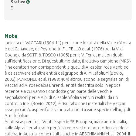
Status:
E
Note
Indicata da VACCARI (1904-11) per alcune località della Valle d’Aosta
e del Canavese, da Peyronel in FILIPELLO et al. (1976) per la V. di
Cogne e da SOTTI & TOSCO (1985) per la V. Ferret ma con dubbi
sull'identificazione. Di quest'ultimo dato, il relativo campione (MRSN
!) ha caratteri non corrispondenti a quelli di A. asplenifolia Vent. ed
è da ascrivere ad altra entità del gruppo di A. millefolium (Bovio,
2002). PEYRONEL et al. (1988: 404) attribuiscono le segnalazioni di
Vaccari ad A. roseoalba Ehrend., entità descritta solo in epoca
recente e a cui vanno ricondotte gran parte delle vecchie
segnalazioni per le Alpi di A. asplenifolia Vent. In realtà, da un
controllo in FI (Bovio, 2012), è risultato che i materiali che Vaccari
assegnò ad A. asplenifolia vanno attribuiti a varie specie dell’agg. di
A. millefolium.
Achillea asplenifolia Vent. è specie SE-Europea, mancante in Italia,
sulle Alpi accertata solo per l’estremo settore nord-orientale della
catena, in Austria, come risulta anche in AESCHIMANN et al. (2004: II-