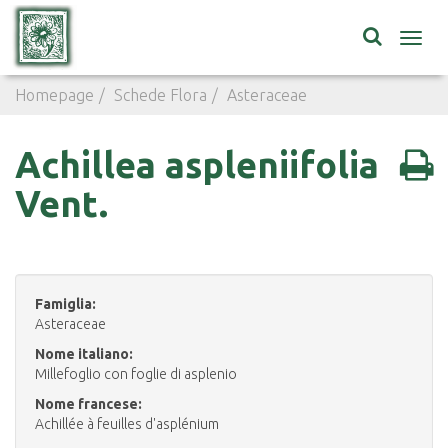
Toggl
navig
Homepage
Schede Flora
Asteraceae
Achillea aspleni
Achillea aspleniifolia
Vent.
Famiglia:
Asteraceae
Nome italiano:
Millefoglio con foglie di asplenio
Nome francese:
Achillée à feuilles d'asplénium