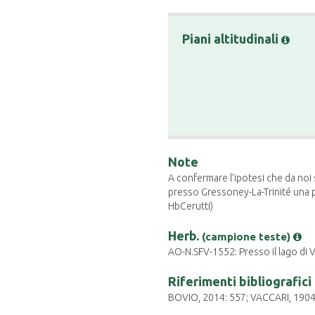
Piani altitudinali
Note
A confermare l’ipotesi che da noi 
presso Gressoney-La-Trinité una po
HbCerutti)
Herb.
(campione teste)
AO-N.SFV-1552: Presso il lago di V
Riferimenti bibliografici
BOVIO, 2014: 557; VACCARI, 1904