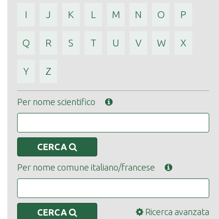
I
J
K
L
M
N
O
P
Q
R
S
T
U
V
W
X
Y
Z
Per nome scientifico
CERCA
Per nome comune italiano/francese
Ricerca avanzata
CERCA