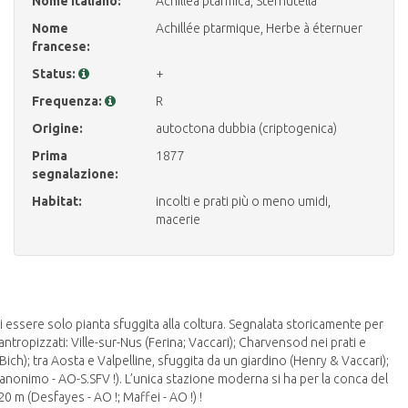
Nome italiano:
Achillea ptarmica, Sternutella
Nome
Achillée ptarmique, Herbe à éternuer
francese:
Status:
+
Frequenza:
R
Origine:
autoctona dubbia (criptogenica)
Prima
1877
segnalazione:
Habitat:
incolti e prati più o meno umidi,
macerie
di essere solo pianta sfuggita alla coltura. Segnalata storicamente per
ntropizzati: Ville-sur-Nus (Ferina; Vaccari); Charvensod nei prati e
 Bich); tra Aosta e Valpelline, sfuggita da un giardino (Henry & Vaccari);
; anonimo - AO-S.SFV !). L’unica stazione moderna si ha per la conca del
20 m (Desfayes - AO !; Maffei - AO !) !