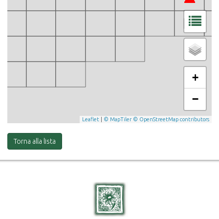
+
−
Leaflet
|
© MapTiler
© OpenStreetMap contributors
Torna alla lista