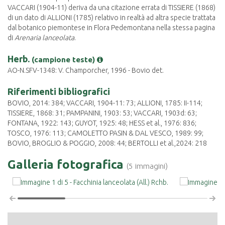
VACCARI (1904-11) deriva da una citazione errata di TISSIERE (1868)
di un dato di ALLIONI (1785) relativo in realtà ad altra specie trattata
dal botanico piemontese in Flora Pedemontana nella stessa pagina
di
Arenaria lanceolata
.
Herb.
(campione teste)
AO-N.SFV-1348: V. Champorcher, 1996 - Bovio det.
Riferimenti bibliografici
BOVIO, 2014: 384; VACCARI, 1904-11: 73; ALLIONI, 1785: II-114;
TISSIERE, 1868: 31; PAMPANINI, 1903: 53; VACCARI, 1903d: 63;
FONTANA, 1922: 143; GUYOT, 1925: 48; HESS et al., 1976: 836;
TOSCO, 1976: 113; CAMOLETTO PASIN & DAL VESCO, 1989: 99;
BOVIO, BROGLIO & POGGIO, 2008: 44; BERTOLLI et al.,2024: 218
Galleria fotografica
(5 immagini)