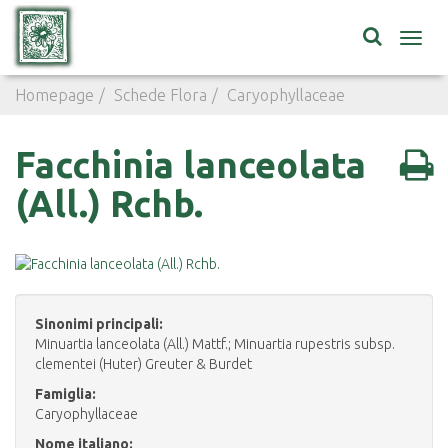
Toggl
navig
Homepage
Schede Flora
Caryophyllaceae
Facchinia l
Facchinia lanceolata
(All.) Rchb.
Sinonimi principali:
Minuartia lanceolata (All.) Mattf.; Minuartia rupestris subsp.
clementei (Huter) Greuter & Burdet
Famiglia:
Caryophyllaceae
Nome italiano: