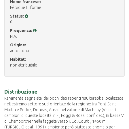
Nome francese:
Fétuque filiforme
Status:
0
Frequenza:
N.A.
Origine:
autoctona
Habitat:
non attribuibile
Distribuzione
Raramente segnalata, dai pochi dati reperiti risulterebbe localizzata
nell'estremo settore sud-orientale della regione: tra Pont-Saint-
Martin e Perloz, Donnas, Arnad nel vallone di Machaby (Vaccari -
campioni di queste località in FI, Foggi & Rossi conf. det.), in bassa V.
di Champorcher nella faggeta verso il Col Courtil, 1460 m
(TURBIGLIO et al., 1991), ambiente però piuttosto anomalo per