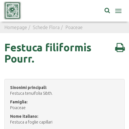
Toggl
navig
Homepage
Schede Flora
Poaceae
Festuca filiformis
Festuca filiformis
Pourr.
Sinonimi principali:
Festuca tenuifolia Sibth.
Famiglia:
Poaceae
Nome italiano:
Festuca a foglie capillari