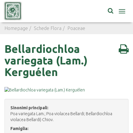
Toggl
navig
Homepage
Schede Flora
Poaceae
Bellardiochloa va
Bellardiochloa
variegata (Lam.)
Kerguélen
Sinonimi principali:
Poa variegata Lam.; Poa violacea Bellardi; Bellardiochloa
violacea Bellardi) Chiov.
Famiglia: