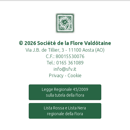
© 2026 Société de la Flore Valdôtaine
Via J.B. de Tillier, 3 - 11100 Aosta (AO)
C.F.: 80015530076
Tel.: 0165 361089
info@sfv.it
Privacy
-
Cookie
Legge Regionale 45/2009
sulla tutela della flora
Lista Rossa e Lista Nera
regionale della flora