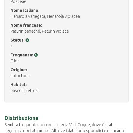
Poaceae
Nome italiano:
Fienarola variegata, Fienarola violacea
Nome francese:
Paturin panaché, Paturin violacé
Status:
+
Frequenza:
C loc
Origine:
autoctona
Habitat:
pascoli pietrosi
Distribuzione
Sembra frequente solo nella media V. di Cogne, dove è stata
segnalata ripetutamente. Altrove i dati sono sporadici e mancano