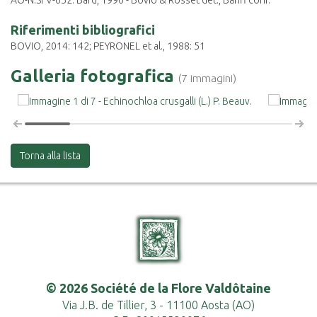
AO-N.SFV-652: Bard, 1990 - Bovio & Rosset det., Banfi conf.
Riferimenti bibliografici
BOVIO, 2014: 142; PEYRONEL et al., 1988: 51
Galleria fotografica
(7 immagini)
Torna alla lista
© 2026 Société de la Flore Valdôtaine
Via J.B. de Tillier, 3 - 11100 Aosta (AO)