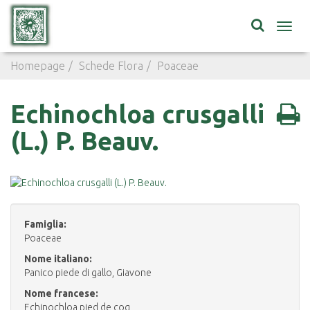
Toggl
navig
Homepage
Schede Flora
Poaceae
Echinochloa crusgal
Echinochloa crusgalli
(L.) P. Beauv.
Famiglia:
Poaceae
Nome italiano:
Panico piede di gallo, Giavone
Nome francese:
Echinochloa pied de coq