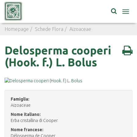
Toggl
navig
Homepage
Schede Flora
Aizoaceae
Delosperma coope
Delosperma cooperi
(Hook. f.) L. Bolus
Famiglia:
Aizoaceae
Nome italiano:
Erba cristallina di Cooper
Nome francese:
Délosperma de Cooper