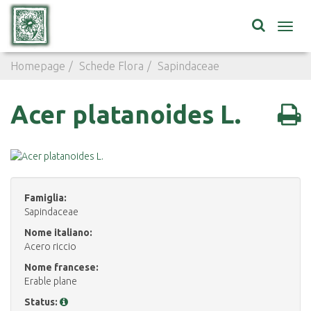
Toggl
navig
Homepage
Schede Flora
Sapindaceae
Acer platanoid
Acer platanoides L.
Famiglia:
Sapindaceae
Nome italiano:
Acero riccio
Nome francese:
Erable plane
Status: