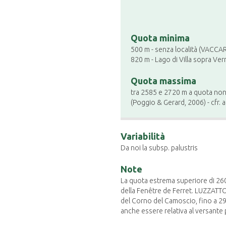
Quota minima
500 m - senza località (VACCAR
820 m - Lago di Villa sopra Ve
Quota massima
tra 2585 e 2720 m a quota non 
(Poggio & Gerard, 2006) - cfr.
Variabilità
Da noi la subsp. palustris
Note
La quota estrema superiore di 260
della Fenêtre de Ferret. LUZZATTO
del Corno del Camoscio, fino a 296
anche essere relativa al versante