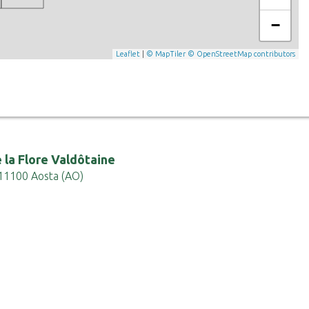
−
Leaflet
|
© MapTiler
© OpenStreetMap contributors
 la Flore Valdôtaine
 - 11100 Aosta (AO)