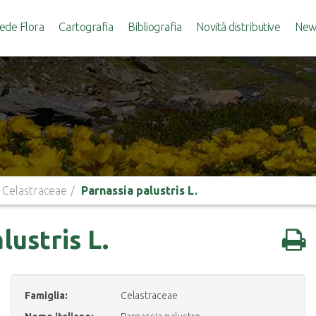
ede Flora
Cartografia
Bibliografia
Novità distributive
News
Celastraceae
Parnassia palustris L.
lustris L.
Famiglia:
Celastraceae