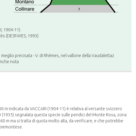
?
I, 1904-11)
rrès (DESFAYES, 1993)
meglio precisata - V. di Rhêmes, nel vallone della Vaudalettaz
 anche nota
0 m indicata da VACCARI (1904-11) è relativa al versante svizzero
 (1935) segnalata questa specie sulle pendici del Monte Rosa, zona
0 m ma si tratta di quota molto alta, da verificare, e che potrebbe
 piemontese.