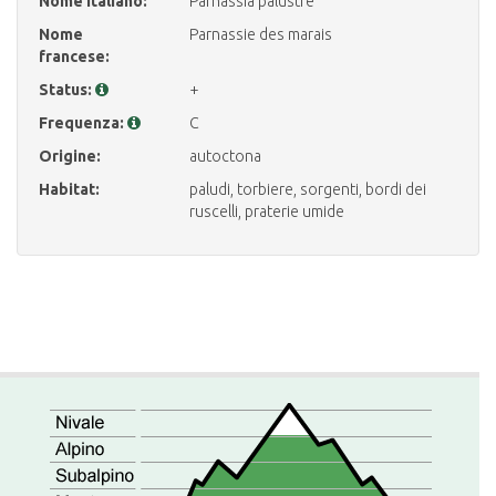
Nome italiano:
Parnassia palustre
Nome
Parnassie des marais
francese:
Status:
+
Frequenza:
C
Origine:
autoctona
Habitat:
paludi, torbiere, sorgenti, bordi dei
ruscelli, praterie umide