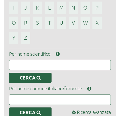
I
J
K
L
M
N
O
P
Q
R
S
T
U
V
W
X
Y
Z
Per nome scientifico
CERCA
Per nome comune italiano/francese
Ricerca avanzata
CERCA