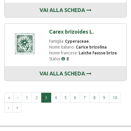
VAI ALLA SCHEDA
Carex brizoides L.
Famiglia:
Cyperaceae
Nome italiano:
Carice brizolina
Nome francese:
Laiche fausse brize
Status
:
E
VAI ALLA SCHEDA
Prima
Precedente
«
‹
1
2
3
4
5
6
7
8
9
10
Successiva
Ultima
›
»