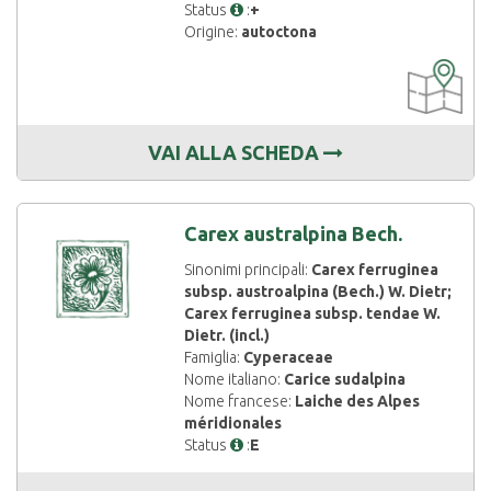
Status
:
+
Origine:
autoctona
CARTOGRAF
DISPONIBIL
VAI ALLA SCHEDA
Carex australpina Bech.
Sinonimi principali:
Carex ferruginea
subsp. austroalpina (Bech.) W. Dietr;
Carex ferruginea subsp. tendae W.
Dietr. (incl.)
Famiglia:
Cyperaceae
Nome italiano:
Carice sudalpina
Nome francese:
Laiche des Alpes
méridionales
Status
:
E