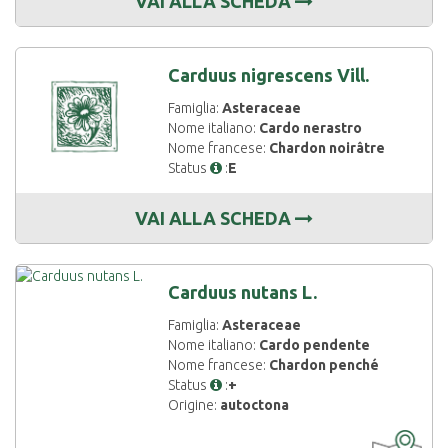
VAI ALLA SCHEDA
Carduus nigrescens Vill.
Famiglia:
Asteraceae
Nome italiano:
Cardo nerastro
Nome francese:
Chardon noirâtre
Status
:
E
VAI ALLA SCHEDA
Carduus nutans L.
Famiglia:
Asteraceae
Nome italiano:
Cardo pendente
Nome francese:
Chardon penché
Status
:
+
Origine:
autoctona
CARTOGRAF