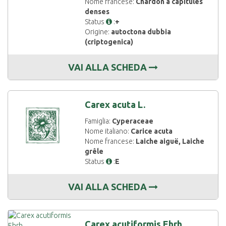
Nome francese:
Chardon à capitules
denses
Status
:
+
Origine:
autoctona dubbia
(criptogenica)
VAI ALLA SCHEDA
Carex acuta L.
Famiglia:
Cyperaceae
Nome italiano:
Carice acuta
Nome francese:
Laiche aiguë, Laiche
grêle
Status
:
E
VAI ALLA SCHEDA
Carex acutiformis Ehrh.