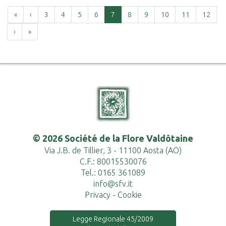
Prima
Precedente
«
‹
3
4
5
6
7
8
9
10
11
12
Successiva
Ultima
›
»
© 2026 Société de la Flore Valdôtaine
Via J.B. de Tillier, 3 - 11100 Aosta (AO)
C.F.: 80015530076
Tel.: 0165 361089
info@sfv.it
Privacy
-
Cookie
Legge Regionale 45/2009