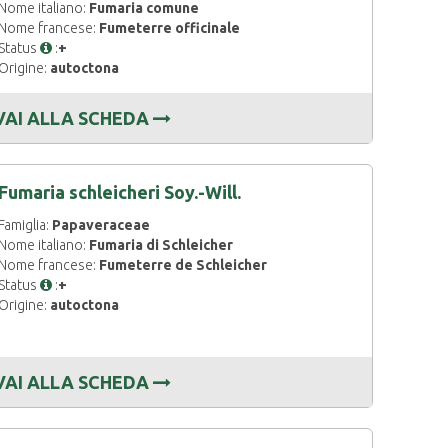
Nome italiano:
Fumaria comune
Nome francese:
Fumeterre officinale
Status
:
+
Origine:
autoctona
VAI ALLA SCHEDA
Fumaria schleicheri Soy.-Will.
Famiglia:
Papaveraceae
Nome italiano:
Fumaria di Schleicher
Nome francese:
Fumeterre de Schleicher
Status
:
+
Origine:
autoctona
VAI ALLA SCHEDA