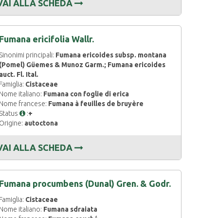
VAI ALLA SCHEDA
Fumana ericifolia Wallr.
Sinonimi principali:
Fumana ericoides subsp. montana
(Pomel) Güemes & Munoz Garm.; Fumana ericoides
auct. Fl. Ital.
Famiglia:
Cistaceae
Nome italiano:
Fumana con foglie di erica
Nome francese:
Fumana à feuilles de bruyère
Status
:
+
Origine:
autoctona
VAI ALLA SCHEDA
Fumana procumbens (Dunal) Gren. & Godr.
Famiglia:
Cistaceae
Nome italiano:
Fumana sdraiata