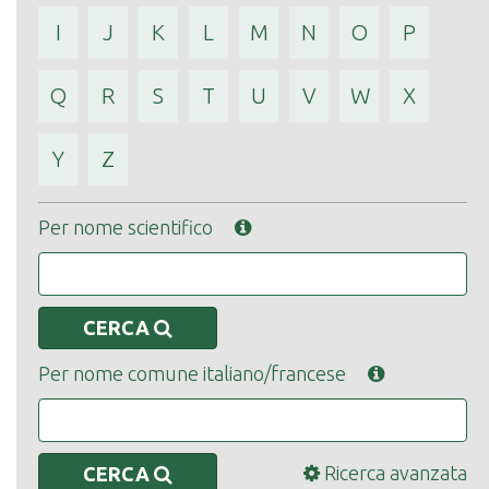
I
J
K
L
M
N
O
P
Q
R
S
T
U
V
W
X
Y
Z
Per nome scientifico
CERCA
Per nome comune italiano/francese
Ricerca avanzata
CERCA