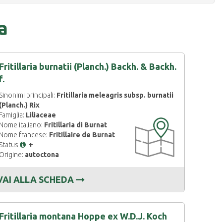
a
Fritillaria burnatii (Planch.) Backh. & Backh.
f.
Sinonimi principali:
Fritillaria meleagris subsp. burnatii
(Planch.) Rix
Famiglia:
Liliaceae
CARTOGRAFIA
Nome italiano:
Fritillaria di Burnat
DISPONIBILE
Nome francese:
Fritillaire de Burnat
Status
:
+
Origine:
autoctona
VAI ALLA SCHEDA
Fritillaria montana Hoppe ex W.D.J. Koch