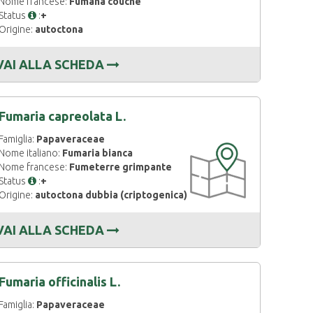
Nome francese:
Fumana couché
Status
:
+
Origine:
autoctona
VAI ALLA SCHEDA
Fumaria capreolata L.
Famiglia:
Papaveraceae
CARTOGRAFIA
Nome italiano:
Fumaria bianca
DISPONIBILE
Nome francese:
Fumeterre grimpante
Status
:
+
Origine:
autoctona dubbia (criptogenica)
VAI ALLA SCHEDA
Fumaria officinalis L.
Famiglia:
Papaveraceae