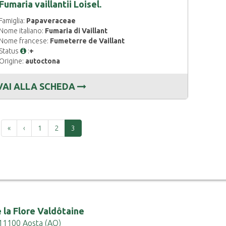
Fumaria vaillantii Loisel.
Famiglia:
Papaveraceae
Nome italiano:
Fumaria di Vaillant
Nome francese:
Fumeterre de Vaillant
Status
:
+
Origine:
autoctona
VAI ALLA SCHEDA
Prima
Precedente
«
‹
1
2
3
 la Flore Valdôtaine
 - 11100 Aosta (AO)