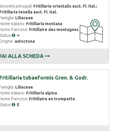
Sinonimi principali:
Fritillaria orientalis auct. Fl. Ital.;
Fritillaria tenella auct. Fl. Ital.
Famiglia:
Liliaceae
CARTOGRAFIA
Nome italiano:
Fritillaria montana
DISPONIBILE
Nome francese:
Fritillaire des montagnes
Status
:
+
Origine:
autoctona
VAI ALLA SCHEDA
Fritillaria tubaeformis Gren. & Godr.
Famiglia:
Liliaceae
Nome italiano:
Fritillaria alpina
Nome francese:
Fritillaire en trompette
Status
:
E