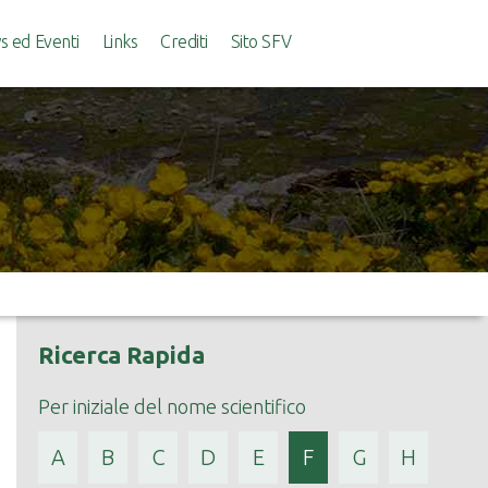
 ed Eventi
Links
Crediti
Sito SFV
Ricerca Rapida
Per iniziale del nome scientifico
A
B
C
D
E
F
G
H