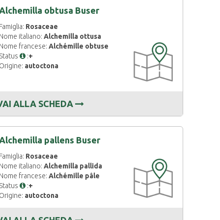
Alchemilla obtusa Buser
Famiglia:
Rosaceae
Nome italiano:
Alchemilla ottusa
Nome francese:
Alchémille obtuse
CARTOGRAFIA
Status
:
+
DISPONIBILE
Origine:
autoctona
VAI ALLA SCHEDA
Alchemilla pallens Buser
Famiglia:
Rosaceae
CARTOGRAFIA
Nome italiano:
Alchemilla pallida
DISPONIBILE
Nome francese:
Alchémille pâle
Status
:
+
Origine:
autoctona
VAI ALLA SCHEDA