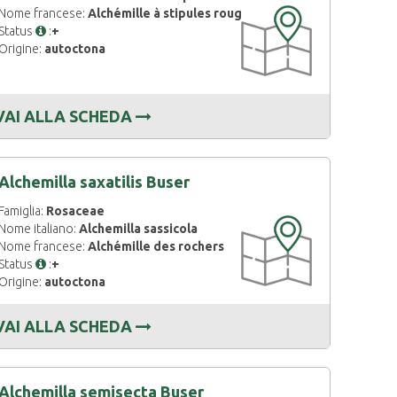
Nome francese:
Alchémille à stipules rougeâtres
CARTOGRAFIA
Status
:
+
DISPONIBILE
Origine:
autoctona
VAI ALLA SCHEDA
Alchemilla saxatilis Buser
Famiglia:
Rosaceae
CARTOGRAFIA
Nome italiano:
Alchemilla sassicola
DISPONIBILE
Nome francese:
Alchémille des rochers
Status
:
+
Origine:
autoctona
VAI ALLA SCHEDA
Alchemilla semisecta Buser