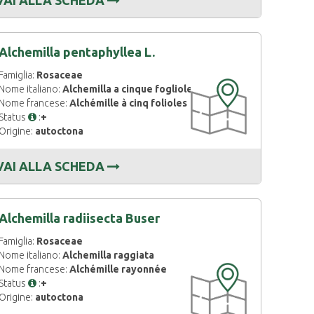
Alchemilla pentaphyllea L.
Famiglia:
Rosaceae
CARTOGRAFIA
Nome italiano:
Alchemilla a cinque fogliole
DISPONIBILE
Nome francese:
Alchémille à cinq folioles
Status
:
+
Origine:
autoctona
VAI ALLA SCHEDA
Alchemilla radiisecta Buser
Famiglia:
Rosaceae
Nome italiano:
Alchemilla raggiata
Nome francese:
Alchémille rayonnée
CARTOGRAFIA
Status
:
+
DISPONIBILE
Origine:
autoctona