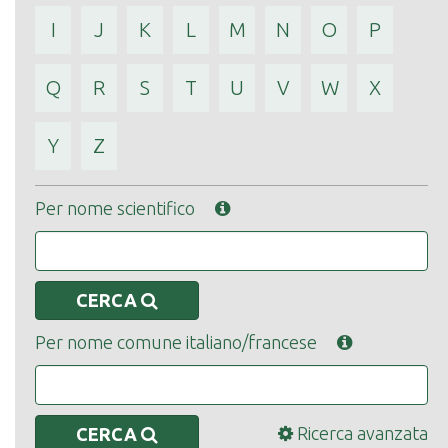
I
J
K
L
M
N
O
P
Q
R
S
T
U
V
W
X
Y
Z
Per nome scientifico
CERCA
Per nome comune italiano/francese
Ricerca avanzata
CERCA