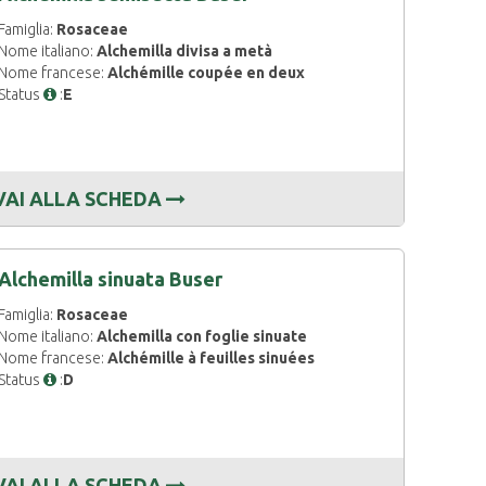
Famiglia:
Rosaceae
Nome italiano:
Alchemilla divisa a metà
Nome francese:
Alchémille coupée en deux
Status
:
E
VAI ALLA SCHEDA
Alchemilla sinuata Buser
Famiglia:
Rosaceae
Nome italiano:
Alchemilla con foglie sinuate
Nome francese:
Alchémille à feuilles sinuées
Status
:
D
VAI ALLA SCHEDA