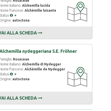
Famiglia:
Rosaceae
CARTOGRAFIA
Nome italiano:
Alchemilla lucida
DISPONIBILE
Nome francese:
Alchémille luisante
Status
:
+
Origine:
autoctona
VAI ALLA SCHEDA
Alchemilla nydeggeriana S.E. Fröhner
Famiglia:
Rosaceae
Nome italiano:
Alchemilla di Nydegger
Nome francese:
Alchémille de Nydegger
CARTOGRAFIA
Status
:
+
DISPONIBILE
Origine:
autoctona
VAI ALLA SCHEDA