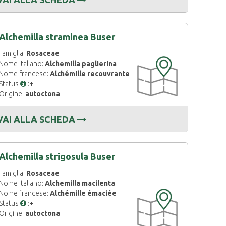
Alchemilla straminea Buser
Famiglia:
Rosaceae
CARTOGRAFIA
Nome italiano:
Alchemilla paglierina
DISPONIBILE
Nome francese:
Alchémille recouvrante
Status
:
+
Origine:
autoctona
VAI ALLA SCHEDA
Alchemilla strigosula Buser
Famiglia:
Rosaceae
Nome italiano:
Alchemilla macilenta
Nome francese:
Alchémille émaciée
CARTOGRAFIA
Status
:
+
DISPONIBILE
Origine:
autoctona