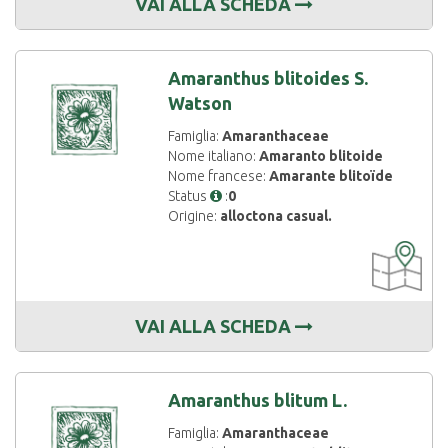
VAI ALLA SCHEDA
Amaranthus blitoides S.
Watson
Famiglia:
Amaranthaceae
Nome italiano:
Amaranto blitoide
Nome francese:
Amarante blitoïde
Status
:
0
Origine:
alloctona casual.
CARTOGRAF
DISPONIBIL
VAI ALLA SCHEDA
Amaranthus blitum L.
Famiglia:
Amaranthaceae