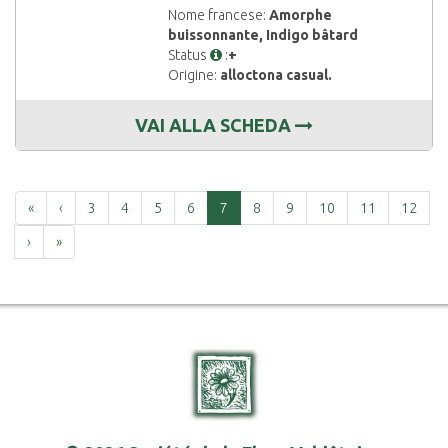
Nome francese:
Amorphe
buissonnante, Indigo bâtard
Status
:
+
Origine:
alloctona casual.
VAI ALLA SCHEDA
Prima
Precedente
«
‹
3
4
5
6
7
8
9
10
11
12
Successiva
Ultima
›
»