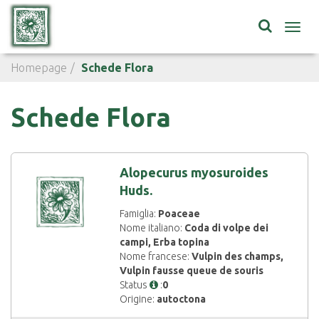
Toggl
navig
Homepage
Schede Flora
Schede Flora
Alopecurus myosuroides
Huds.
Famiglia:
Poaceae
Nome italiano:
Coda di volpe dei
campi, Erba topina
Nome francese:
Vulpin des champs,
Vulpin fausse queue de souris
Status
:
0
Origine:
autoctona