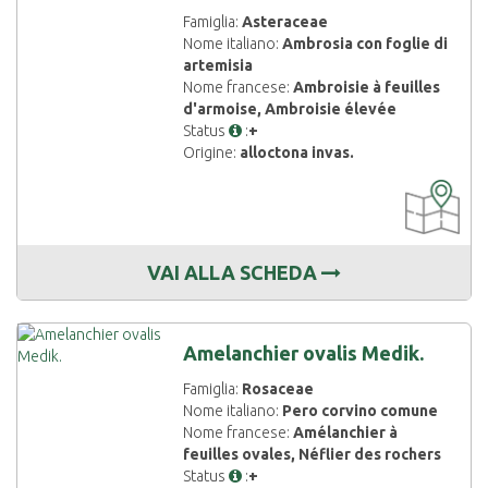
Famiglia:
Asteraceae
Nome italiano:
Ambrosia con foglie di
artemisia
Nome francese:
Ambroisie à feuilles
d'armoise, Ambroisie élevée
Status
:
+
Origine:
alloctona invas.
CARTOGRAF
DISPONIBIL
VAI ALLA SCHEDA
Amelanchier ovalis Medik.
Famiglia:
Rosaceae
Nome italiano:
Pero corvino comune
Nome francese:
Amélanchier à
feuilles ovales, Néflier des rochers
Status
:
+