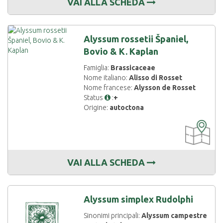
VAI ALLA SCHEDA
Alyssum rossetii Španiel,
Bovio & K. Kaplan
Famiglia:
Brassicaceae
Nome italiano:
Alisso di Rosset
Nome francese:
Alysson de Rosset
Status
:
+
Origine:
autoctona
CARTOGRAF
DISPONIBIL
VAI ALLA SCHEDA
Alyssum simplex Rudolphi
Sinonimi principali:
Alyssum campestre