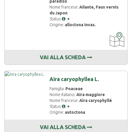
paradiso
Nome francese:
Ailante, Faux vernis
du Japon
Status
:
+
Origine:
alloctona invas.
CARTOGRAF
DISPONIBIL
VAI ALLA SCHEDA
Aira caryophyllea L.
Famiglia:
Poaceae
Nome italiano:
Aira maggiore
Nome francese:
Aïra caryophyllé
Status
:
+
Origine:
autoctona
VAI ALLA SCHEDA