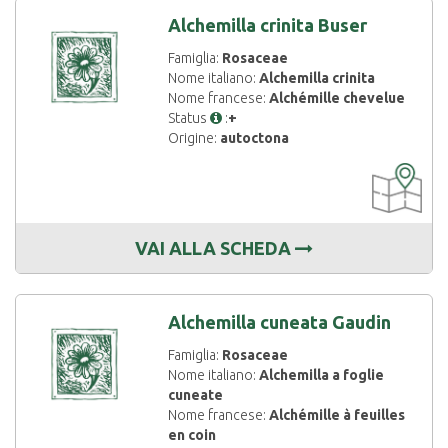
Alchemilla crinita Buser
Famiglia:
Rosaceae
Nome italiano:
Alchemilla crinita
Nome francese:
Alchémille chevelue
Status
:
+
Origine:
autoctona
CARTOGRAF
DISPONIBIL
VAI ALLA SCHEDA
Alchemilla cuneata Gaudin
Famiglia:
Rosaceae
Nome italiano:
Alchemilla a foglie
cuneate
Nome francese:
Alchémille à feuilles
en coin