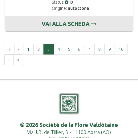
Status
:
0
Origine:
autoctona
VAI ALLA SCHEDA
Prima
Precedente
«
‹
1
2
3
4
5
6
7
8
9
10
Successiva
Ultima
›
»
© 2026 Société de la Flore Valdôtaine
Via J.B. de Tillier, 3 - 11100 Aosta (AO)