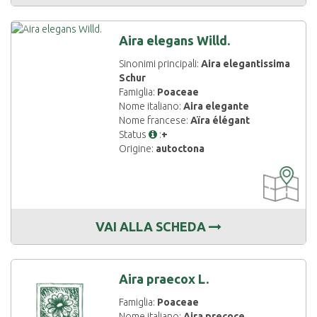
Aira elegans Willd.
Sinonimi principali:
Aira elegantissima
Schur
Famiglia:
Poaceae
Nome italiano:
Aira elegante
Nome francese:
Aïra élégant
Status
:
+
Origine:
autoctona
CARTOGRAF
DISPONIBIL
VAI ALLA SCHEDA
Aira praecox L.
Famiglia:
Poaceae
Nome italiano:
Aira precoce