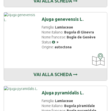
VAI ALLA SCHEDA
Ajuga genevensis L.
Famiglia:
Lamiaceae
Nome italiano:
Bugola di Ginevra
Nome francese:
Bugle de Genève
Status
:
+
Origine:
autoctona
CARTOGRAF
DISPONIBIL
VAI ALLA SCHEDA
Ajuga pyramidalis L.
Famiglia:
Lamiaceae
Nome italiano:
Bugola piramidale
Nome francese:
Bugle pyramidale