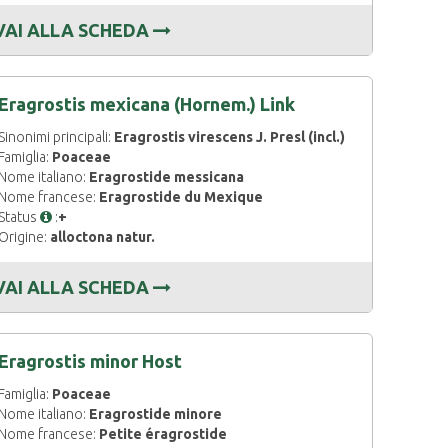
VAI ALLA SCHEDA
Eragrostis mexicana (Hornem.) Link
Sinonimi principali:
Eragrostis virescens J. Presl (incl.)
Famiglia:
Poaceae
Nome italiano:
Eragrostide messicana
Nome francese:
Eragrostide du Mexique
Status
:
+
Origine:
alloctona natur.
VAI ALLA SCHEDA
Eragrostis minor Host
Famiglia:
Poaceae
Nome italiano:
Eragrostide minore
Nome francese:
Petite éragrostide