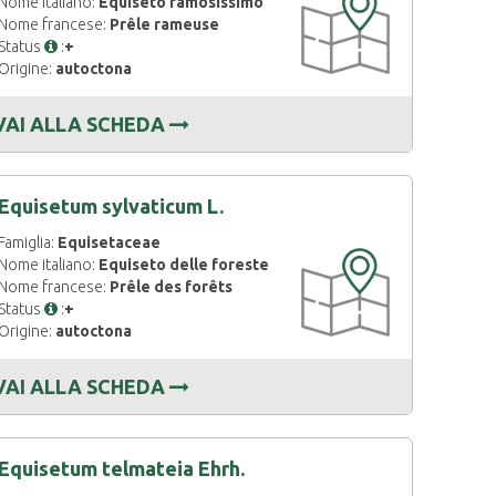
Nome italiano:
Equiseto ramosissimo
DISPONIBILE
Nome francese:
Prêle rameuse
Status
:
+
Origine:
autoctona
VAI ALLA SCHEDA
Equisetum sylvaticum L.
Famiglia:
Equisetaceae
CARTOGRAFIA
Nome italiano:
Equiseto delle foreste
DISPONIBILE
Nome francese:
Prêle des forêts
Status
:
+
Origine:
autoctona
VAI ALLA SCHEDA
Equisetum telmateia Ehrh.