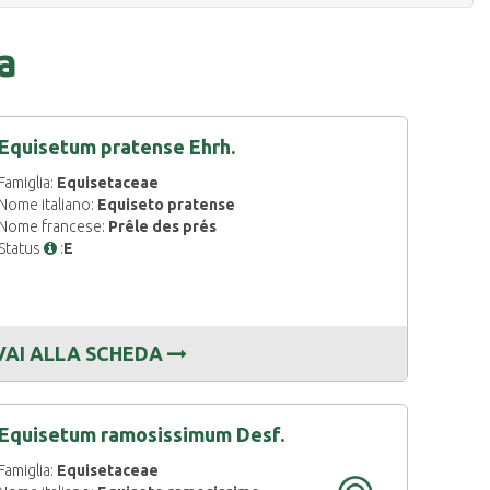
a
Equisetum pratense Ehrh.
Famiglia:
Equisetaceae
Nome italiano:
Equiseto pratense
Nome francese:
Prêle des prés
Status
:
E
VAI ALLA SCHEDA
Equisetum ramosissimum Desf.
Famiglia:
Equisetaceae
CARTOGRAFIA