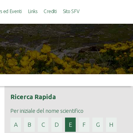
 ed Eventi
Links
Crediti
Sito SFV
Ricerca Rapida
Per iniziale del nome scientifico
A
B
C
D
E
F
G
H