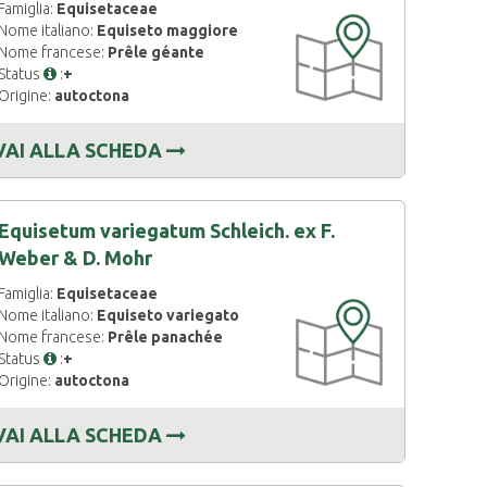
Famiglia:
Equisetaceae
CARTOGRAFIA
Nome italiano:
Equiseto maggiore
DISPONIBILE
Nome francese:
Prêle géante
Status
:
+
Origine:
autoctona
VAI ALLA SCHEDA
Equisetum variegatum Schleich. ex F.
Weber & D. Mohr
Famiglia:
Equisetaceae
CARTOGRAFIA
Nome italiano:
Equiseto variegato
DISPONIBILE
Nome francese:
Prêle panachée
Status
:
+
Origine:
autoctona
VAI ALLA SCHEDA