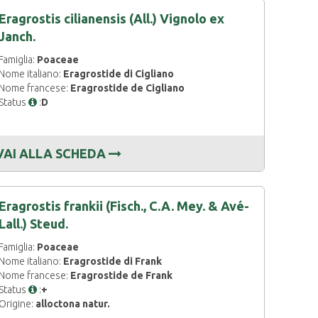
Eragrostis cilianensis (All.) Vignolo ex
Janch.
Famiglia:
Poaceae
Nome italiano:
Eragrostide di Cigliano
Nome francese:
Eragrostide de Cigliano
Status
:
D
VAI ALLA SCHEDA
Eragrostis frankii (Fisch., C.A. Mey. & Avé-
Lall.) Steud.
Famiglia:
Poaceae
Nome italiano:
Eragrostide di Frank
Nome francese:
Eragrostide de Frank
Status
:
+
Origine:
alloctona natur.