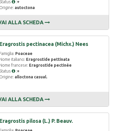
Status
:
+
Origine:
autoctona
VAI ALLA SCHEDA
Eragrostis pectinacea (Michx.) Nees
Famiglia:
Poaceae
Nome italiano:
Eragrostide pettinata
Nome francese:
Eragrostide pectinée
Status
:
+
Origine:
alloctona casual.
VAI ALLA SCHEDA
Eragrostis pilosa (L.) P. Beauv.
Famiglia:
Poaceae