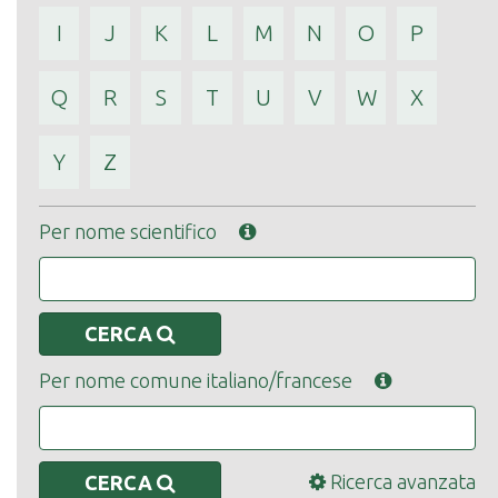
I
J
K
L
M
N
O
P
Q
R
S
T
U
V
W
X
Y
Z
Per nome scientifico
CERCA
Per nome comune italiano/francese
Ricerca avanzata
CERCA