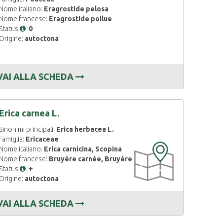
Nome italiano:
Eragrostide pelosa
Nome francese:
Eragrostide poilue
Status
:
0
Origine:
autoctona
VAI ALLA SCHEDA
Erica carnea L.
Sinonimi principali:
Erica herbacea L.
Famiglia:
Ericaceae
CARTOGRAFIA
Nome italiano:
Erica carnicina, Scopina
DISPONIBILE
Nome francese:
Bruyère carnée, Bruyère herbacée
Status
:
+
Origine:
autoctona
VAI ALLA SCHEDA